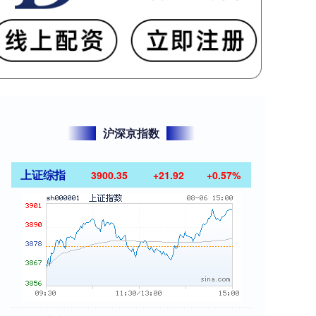
沪深京指数
上证综指
3900.35
+21.92
+0.57%