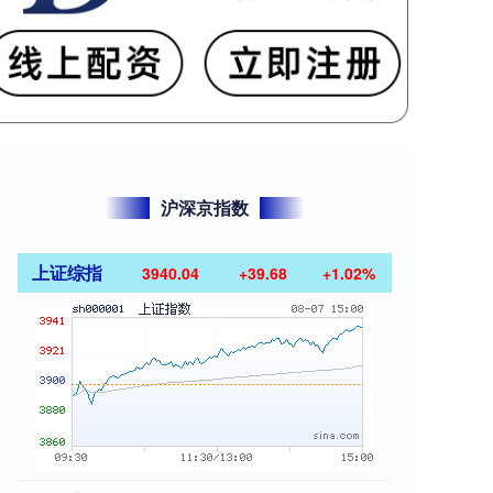
沪深京指数
上证综指
3940.04
+39.68
+1.02%