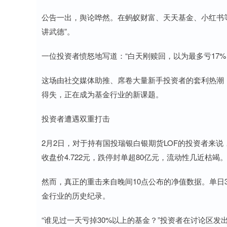
公告一出，舆论哗然。在蚂蚁财富、天天基金、小红书等
讲武德”。
一位投资者愤怒地写道：“白天刚赎回，以为最多亏17%
这场由社交媒体助推、席卷大量新手投资者的套利热潮
得失，正在成为基金行业的新课题。
投资者遭遇双重打击
2月2日，对于持有国投瑞银白银期货LOF的投资者来
收盘价4.722元，跌停封单超80亿元，流动性几近枯竭
然而，真正的重击来自晚间10点公布的净值数据。单日3
金行业的历史纪录。
“谁见过一天亏掉30%以上的基金？”投资者在讨论区发