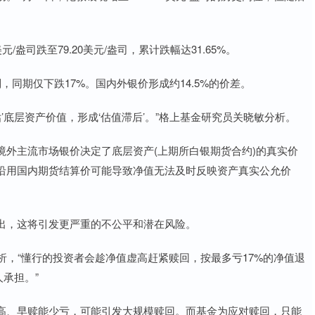
元/盎司跌至79.20美元/盎司，累计跌幅达31.65%。
，同期仅下跌17%。国内外银价形成约14.5%的价差。
’底层资产价值，形成‘估值滞后’。”格上基金研究员关晓敏分析。
外主流市场银价决定了底层资产(上期所白银期货合约)的真实价
沿用国内期货结算价可能导致净值无法及时反映资产真实公允价
出，这将引发更严重的不公平和潜在风险。
分析，“懂行的投资者会趁净值虚高赶紧赎回，按最多亏17%的净值退
人承担。”
高、早赎能少亏，可能引发大规模赎回。而基金为应对赎回，只能