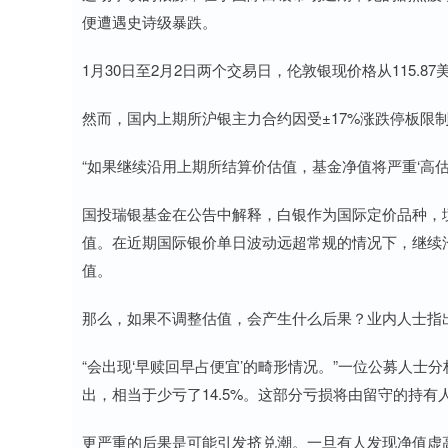
便遭遇史诗级暴跌。
1月30日至2月2日两个交易日，伦敦银现价格从115.87美
然而，国内上期所沪银主力合约因受±17%涨跌停板限制
“如果继续沿用上期所结算价估值，基金净值将严重‘高估
国投瑞银基金在公告中解释，白银作为国际定价品种，境
值。在近期国际银价单日波动远超常规的情况下，继续
值。
那么，如果不调整估值，会产生什么后果？业内人士指
“会出现‘早赎回早占便宜’的畸形情况。”一位公募人士
出，相当于少亏了14.5%。这部分亏损将由留守的持有
更严重的后果是可能引发挤兑潮。一旦有人发现净值虚