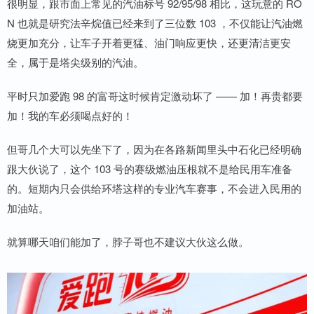
很明显，跟市面上常见的汽油标号 92/95/98 相比，这玩意的 RO
N 也就是研究法辛烷值已经来到了三位数 103 ，不仅能让汽油燃
烧更加充分，让车子开着更猛、油门响应更快，还更清洁更安
全，属于是塔尖级别的汽油。
平时只加爱跑 98 的富哥这时候肯定激动坏了 —— 加！再贵都要
加！我的车必须喝点好的！
但哥几个大可以先坐下了，因为在各路新闻里头中石化已经明确
跟大伙说了，这个 103 号的赛级燃油压根就不是给民用车准备
的。短期内只会供给环塔这样的专业汽车赛事，不会进入民用的
加油站。
就算哪天咱们能加了，脖子哥也不建议大伙这么做。