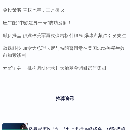
金投策略 掌权七年，三月覆灭
应牛配 “中航红外一号”成功发射！
融亿操盘 伊媒称美军再次袭击格什姆岛 爆炸声频传引发关注
盈透科技 加拿大总理卡尼与特朗普同意在美国50%关税生效
前加紧谈判
元富证券 【机构调研记录】天治基金调研武商集团
推荐资讯
亿赢配资网 “五一”水上出行高峰将至，保障措施