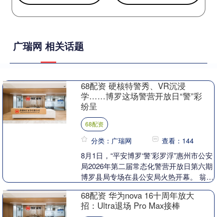
广瑞网 相关话题
68配资 硬核特警秀、VR沉浸
学……博罗这场警营开放日“警”彩
纷呈
68配资
分类：广瑞网
查看：144
8月1日，“平安博罗‘警’彩罗浮”惠州市公安
局2026年第二届常态化警营开放日第六期
博罗县局专场在县公安局火热开幕。 翁文
智在致辞中指出，今年上半年，全县刑事
68配资 华为nova 16十周年放大
治....
招：Ultra退场 Pro Max接棒