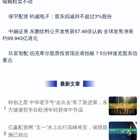
喘颗粒卖不动
​保宇配资 钧崴电子：股东拟减持不超过3%股份
​中融证券 东鹏饮料公开发售获57.46倍认购 全球发售净筹
约99.943亿港元
​玖富智配 伯克希尔股票投资现在谁拍板？5分钟速览股东信
要点
最新文章
科创之星 中华老字号“走出去”有了新进展，东
1
方健康哲学在欧洲年轻群体中升温
亿赢配资网 “五一”水上出行高峰将至，保障措
2
施已就位