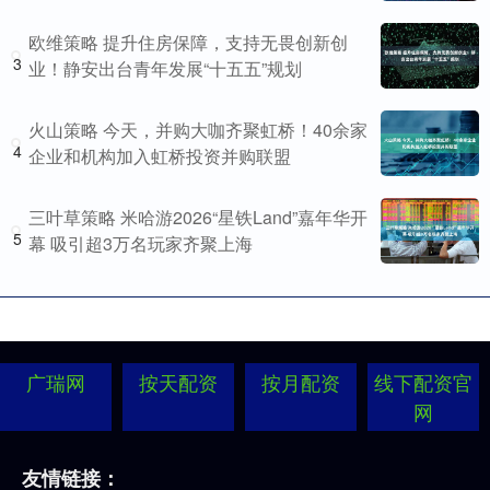
欧维策略 提升住房保障，支持无畏创新创
3
业！静安出台青年发展“十五五”规划
火山策略 今天，并购大咖齐聚虹桥！40余家
4
企业和机构加入虹桥投资并购联盟
三叶草策略 米哈游2026“星铁Land”嘉年华开
5
幕 吸引超3万名玩家齐聚上海
广瑞网
按天配资
按月配资
线下配资官
网
友情链接：