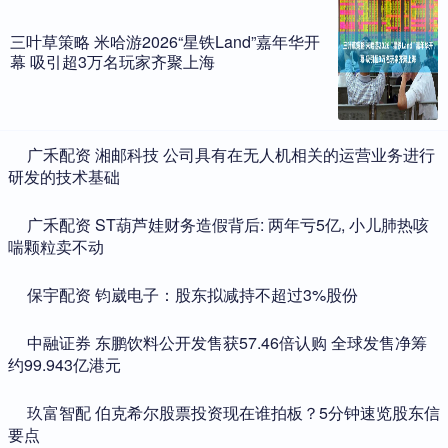
三叶草策略 米哈游2026“星铁Land”嘉年华开
幕 吸引超3万名玩家齐聚上海
​广禾配资 湘邮科技 公司具有在无人机相关的运营业务进行
研发的技术基础
​广禾配资 ST葫芦娃财务造假背后: 两年亏5亿, 小儿肺热咳
喘颗粒卖不动
​保宇配资 钧崴电子：股东拟减持不超过3%股份
​中融证券 东鹏饮料公开发售获57.46倍认购 全球发售净筹
约99.943亿港元
​玖富智配 伯克希尔股票投资现在谁拍板？5分钟速览股东信
要点