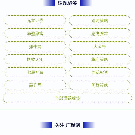
话题标签
元富证券
迪时策略
添盈聚富
思考资本
抓牛网
大金牛
毅鸣天汇
掌心策略
七星配资
同花配资
高升网
间群策略
全部话题标签
关注 广瑞网