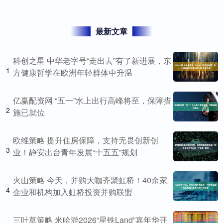
最新文章
科创之星 中华老字号“走出去”有了新进展，东
1
方健康哲学在欧洲年轻群体中升温
亿赢配资网 “五一”水上出行高峰将至，保障措
2
施已就位
欧维策略 提升住房保障，支持无畏创新创
3
业！静安出台青年发展“十五五”规划
火山策略 今天，并购大咖齐聚虹桥！40余家
4
企业和机构加入虹桥投资并购联盟
三叶草策略 米哈游2026“星铁Land”嘉年华开