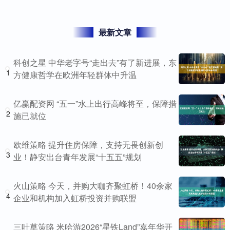
最新文章
科创之星 中华老字号“走出去”有了新进展，东
1
方健康哲学在欧洲年轻群体中升温
亿赢配资网 “五一”水上出行高峰将至，保障措
2
施已就位
欧维策略 提升住房保障，支持无畏创新创
3
业！静安出台青年发展“十五五”规划
火山策略 今天，并购大咖齐聚虹桥！40余家
4
企业和机构加入虹桥投资并购联盟
三叶草策略 米哈游2026“星铁Land”嘉年华开