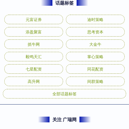
话题标签
元富证券
迪时策略
添盈聚富
思考资本
抓牛网
大金牛
毅鸣天汇
掌心策略
七星配资
同花配资
高升网
间群策略
全部话题标签
关注 广瑞网