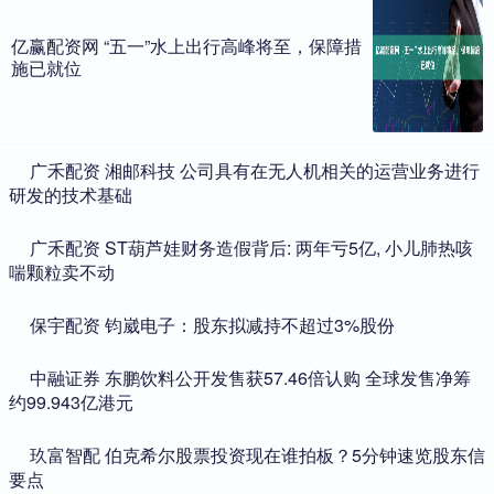
亿赢配资网 “五一”水上出行高峰将至，保障措
施已就位
​广禾配资 湘邮科技 公司具有在无人机相关的运营业务进行
研发的技术基础
​广禾配资 ST葫芦娃财务造假背后: 两年亏5亿, 小儿肺热咳
喘颗粒卖不动
​保宇配资 钧崴电子：股东拟减持不超过3%股份
​中融证券 东鹏饮料公开发售获57.46倍认购 全球发售净筹
约99.943亿港元
​玖富智配 伯克希尔股票投资现在谁拍板？5分钟速览股东信
要点