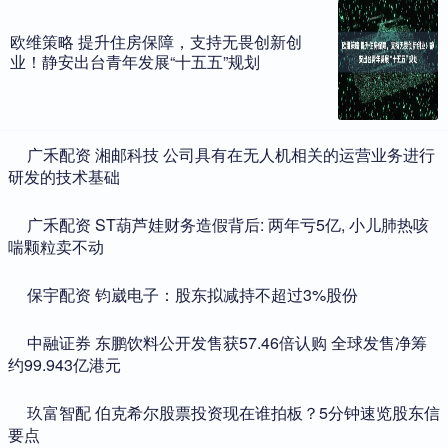
欧维策略 提升住房保障，支持无畏创新创
业！静安出台青年发展“十五五”规划
​广禾配资 湘邮科技 公司具有在无人机相关的运营业务进行
研发的技术基础
​广禾配资 ST葫芦娃财务造假背后: 两年亏5亿, 小儿肺热咳
喘颗粒卖不动
​保宇配资 钧崴电子：股东拟减持不超过3%股份
​中融证券 东鹏饮料公开发售获57.46倍认购 全球发售净筹
约99.943亿港元
​玖富智配 伯克希尔股票投资现在谁拍板？5分钟速览股东信
要点