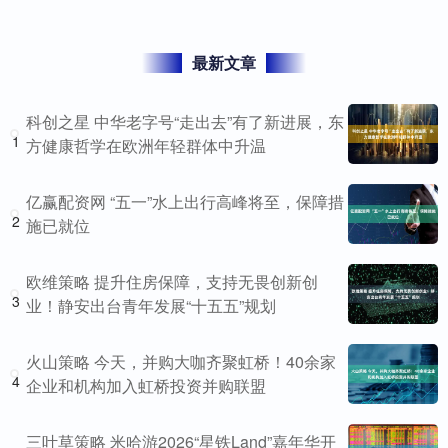
最新文章
科创之星 中华老字号“走出去”有了新进展，东
1
方健康哲学在欧洲年轻群体中升温
亿赢配资网 “五一”水上出行高峰将至，保障措
2
施已就位
欧维策略 提升住房保障，支持无畏创新创
3
业！静安出台青年发展“十五五”规划
火山策略 今天，并购大咖齐聚虹桥！40余家
4
企业和机构加入虹桥投资并购联盟
三叶草策略 米哈游2026“星铁Land”嘉年华开