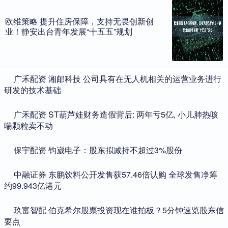
欧维策略 提升住房保障，支持无畏创新创
业！静安出台青年发展“十五五”规划
​广禾配资 湘邮科技 公司具有在无人机相关的运营业务进行
研发的技术基础
​广禾配资 ST葫芦娃财务造假背后: 两年亏5亿, 小儿肺热咳
喘颗粒卖不动
​保宇配资 钧崴电子：股东拟减持不超过3%股份
​中融证券 东鹏饮料公开发售获57.46倍认购 全球发售净筹
约99.943亿港元
​玖富智配 伯克希尔股票投资现在谁拍板？5分钟速览股东信
要点