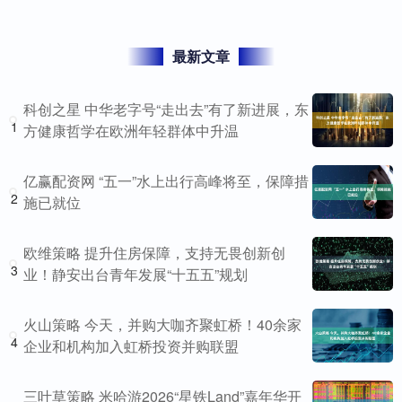
最新文章
科创之星 中华老字号“走出去”有了新进展，东
1
方健康哲学在欧洲年轻群体中升温
亿赢配资网 “五一”水上出行高峰将至，保障措
2
施已就位
欧维策略 提升住房保障，支持无畏创新创
3
业！静安出台青年发展“十五五”规划
火山策略 今天，并购大咖齐聚虹桥！40余家
4
企业和机构加入虹桥投资并购联盟
三叶草策略 米哈游2026“星铁Land”嘉年华开