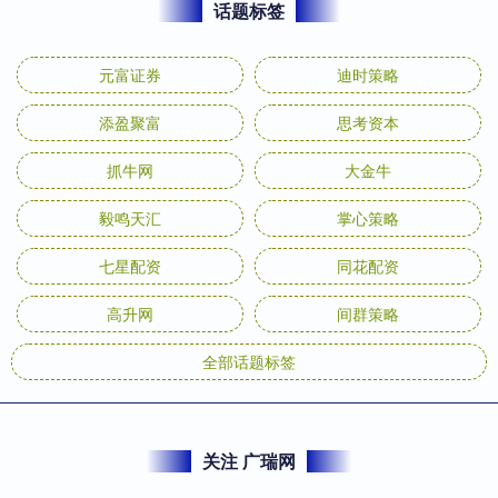
话题标签
元富证券
迪时策略
添盈聚富
思考资本
抓牛网
大金牛
毅鸣天汇
掌心策略
七星配资
同花配资
高升网
间群策略
全部话题标签
关注 广瑞网