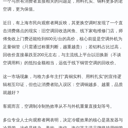
一个与所有消费者直接相关的问题是，用料扎实、铜料更多的老
空调，更为保值。
近日，有上海市民向观察者网反映，其更换空调时发现了一个直
击消费痛点的现实：旧空调回收选闲鱼、线下家电维修门店，师
傅免收上门费还能给到600元/台的高价，核心前提是空调外机为
足量铜管（只需通过称重判断，越重越贵）；若铝料占比过高，
回收价直接暴跌至200元左右，与主流线上平台以旧换新（不谈
空调用料）的抵扣金额相当，远低于线下铜管空调的回收价。
这一市场现象，与格力多年主打“真铜实料、用料扎实”的宣传逻
辑相互印证，但也让消费者陷入误区：空调铜越多、越重，品质
就越好？
客观而言，空调制冷制热效率从不与外机重量直接划等号。
多位专业人士向观察者网表明，决定冷暖效果的核心是蒸发器与
冷凝管，这也是格力、美的、海信、海尔等主流品牌坚持用铜管