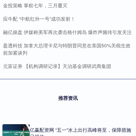
金投策略 掌权七年，三月覆灭
应牛配 “中航红外一号”成功发射！
融亿操盘 伊媒称美军再次袭击格什姆岛 爆炸声频传引发关注
盈透科技 加拿大总理卡尼与特朗普同意在美国50%关税生效
前加紧谈判
元富证券 【机构调研记录】天治基金调研武商集团
推荐资讯
亿赢配资网 “五一”水上出行高峰将至，保障措施